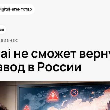
Digital-агентство
нды
БИЗНЕС
ai не сможет верн
авод в России