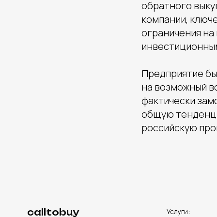
обратного выкуп
компании, ключ
ограничения на
инвестиционны
Предприятие бы
на возможный в
фактически зам
общую тенденци
российскую про
calltobuy
Услуги:
Digital-реклама
CPA Недвижимость
CPA Автомобили
Web-студия