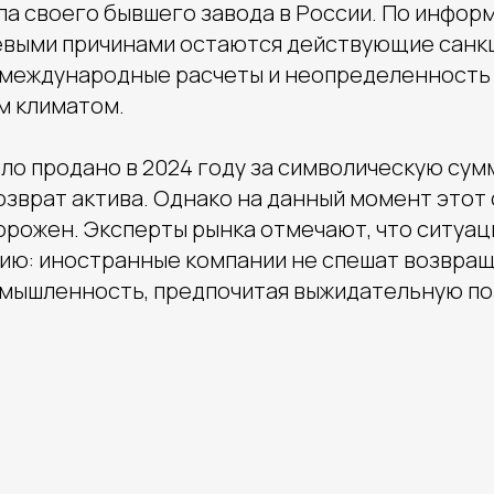
а своего бывшего завода в России. По информ
евыми причинами остаются действующие санк
 международные расчеты и неопределенность
м климатом.
ло продано в 2024 году за символическую сум
озврат актива. Однако на данный момент этот
орожен. Эксперты рынка отмечают, что ситуац
ю: иностранные компании не спешат возвращ
мышленность, предпочитая выжидательную по
База креативов
Вакансии
⚡ Медиа