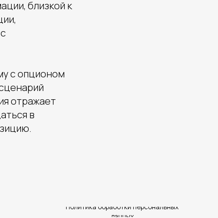
ации, близкой к
ции,
 с
му с опционом
 сценарий
ия отражает
аться в
зицию.
Политика обработки персональных
данных
ПОЛУЧИТЬ КОНСУЛЬТАЦИЮ