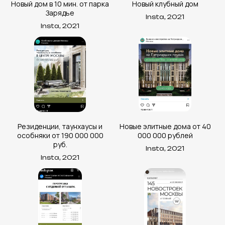
Новый дом в 10 мин. от парка
Новый клубный дом
Зарядье
Политика обработки персональных данных
Insta, 2021
Insta, 2021
ПОЛУЧИТЬ КОНСУЛЬТАЦИЮ
Услуги:
Digital-реклама
CPA Недвижимость
CPA Автомобили
Web-студия
База креативов
Резиденции, таунхаусы и
Новые элитные дома от 40
Вакансии
особняки от 190 000 000
000 000 рублей
⚡ Медиа
руб.
Insta, 2021
Insta, 2021