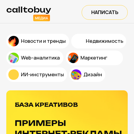
calltobuy
НАПИСАТЬ
Новости и тренды
Недвижимость
Web-аналитика
Маркетинг
ИИ-инструменты
Дизайн
БАЗА КРЕАТИВОВ
ПРИМЕРЫ
ИНТЕРНЕТ-РЕКЛАМЫ
Это рабочая библиотека рекламных
креативов, собранных из реальных
кампаний в разных нишах
Для маркетологов, агентств и
дизайнеров
Быстрый поиск по фильтру релевантных