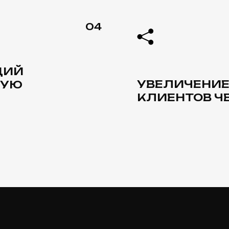
ЛАМА
l-маркетинга.
екламой, оптимизации
 роста конверсий и