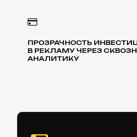
DIGITAL РЕК
Мы ведем кампании во всех ключевых каналах digita
Наша экспертиза — в стратегическом управлении р
бюджетов и постоянном тестировании гипотез для
продаж.