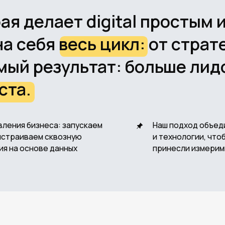
 результат: больше лидов, бо
.
 бизнеса: запускаем
Наш подход объединяет стратег
ваем сквозную
и технологии, чтобы ваши инвес
снове данных
принесли измеримый результат
ЗУЛЬТАТ ДЛЯ ВАС