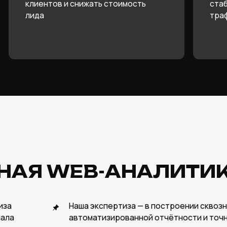
Я WEB-АНАЛИТИКА
Наша экспертиза — в построении сквозной аналитики,
автоматизированной отчётности и точной атрибуции
которые позволяют оптимизировать маркетинг и уве
ROI
02
ЛЮБЫЕ КОННЕКТОРЫ
БЕЗО
Интегрируем любые источники
Настраива
данных и объединяем их в единую
с учетом 
систему аналитики
корректны
05