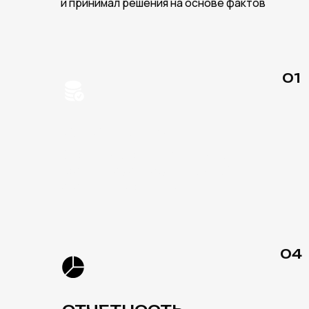
ОТЧЕТНОСТЬ
Создаем понятные и наглядные
дашборды, чтобы быстро оценивать
эффективность маркетинга
УВЕЛИЧИВАЕМ К
«ГОРЯЧИХ» КЛИЕ