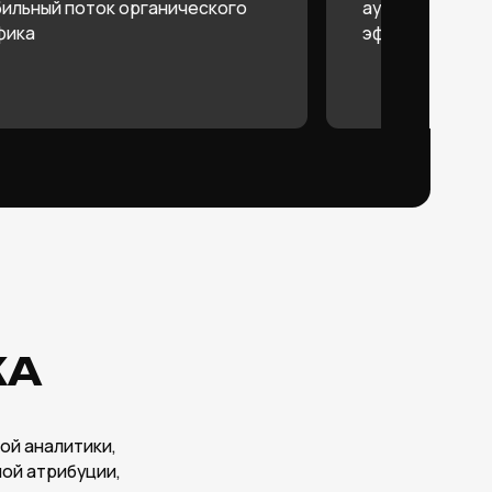
,
личивать
03
ПАСНЫЙ GTM
ем Google Tag Manager
безопасности и гарантируем
й сбор данных
06