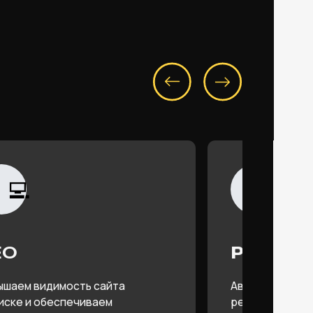
🏹
PROGRAMMATIC
сть сайта
Автоматизируем закупку медийной
ечиваем
рекламы и точечно управляем
 органического
аудиториями для максимальной
эффективности кампаний