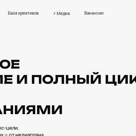
а креативов
Вакансии
⚡ Медиа
Е
И ПОЛНЫЙ ЦИКЛ
НИЯМИ
,
 медиаплана