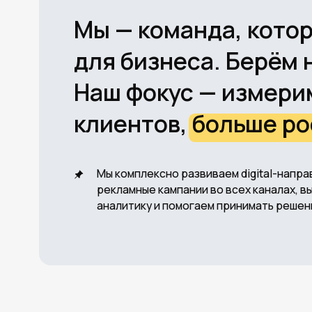
Наш фокус — измеримый
клиентов, больше роста
Мы комплексно развиваем digital-направления
рекламные кампании во всех каналах, выстраи
аналитику и помогаем принимать решения на о
РЕ