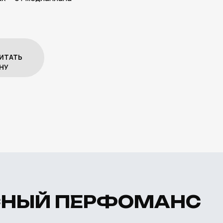
ЫЙ ПЕРФОМАНС
делает digital простым и поня
ебя весь цикл: от стратегии д