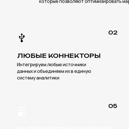
ЯНДЕКС ТЕГ МЕНЕДЖЕР
DATA
Настраиваем теги и события в ЯТМ
Разрабат
для точного и стабильного сбора
дашборды 
данных
анализа м
ОЛИЧЕСТВО
НТОВ ДЛЯ