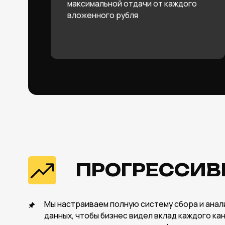
ПРОГРЕССИВНА
Мы настраиваем полную систему сбора и анализа
данных, чтобы бизнес видел вклад каждого канала
и принимал решения на основе фактов
01
CLICKHOUSE
Строим быстрые и масштабируемые
хранилища данных для глубокой
аналитики маркетинга
04