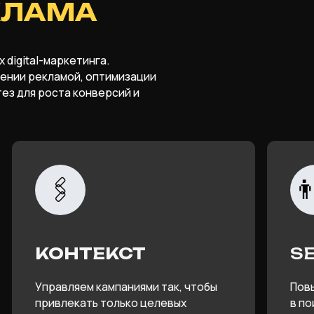
🖇
👨‍💻
КОНТЕКСТ
SEO
Управляем кампаниями так, чтобы
Повышаем видимо
привлекать только целевых
в поиске и обесп
клиентов и снижать стоимость
стабильный поток
лида
трафика