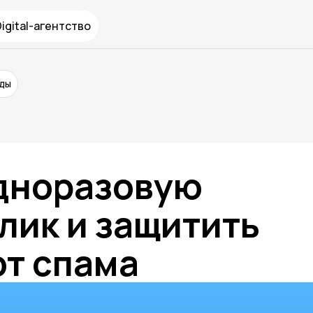
Digital-агентство
нды
одноразовую
клик и защитить
от спама