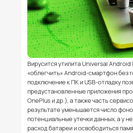
Вирусится утилита Universal Androi
«облегчить» Android-смартфон без 
подключение к ПК и USB-отладку поз
предустановленные приложения прои
OnePlus и др.), а также часть сервис
результате уменьшается число фоно
calltobuy
Услуги:
потенциальные утечки данных, а у н
Digital-реклама
расход батареи и освободиться памя
CPA Недвижимость