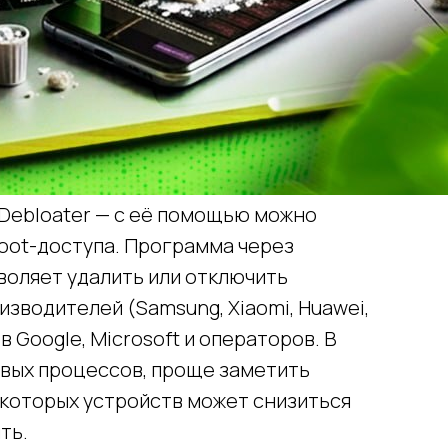
d Debloater — с её помощью можно
root-доступа. Программа через
воляет удалить или отключить
зводителей (Samsung, Xiaomi, Huawei,
ов Google, Microsoft и операторов. В
вых процессов, проще заметить
екоторых устройств может снизиться
База креативов
Вакансии
⚡ Медиа
ть.