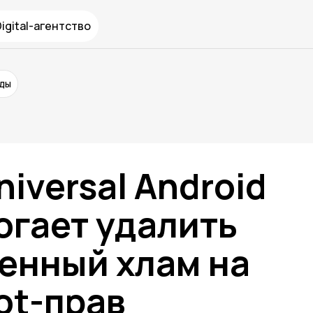
Digital-агентство
нды
iversal Android
огает удалить
енный хлам на
oot-прав