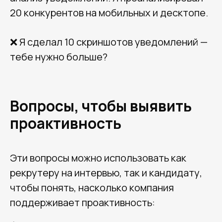
20 конкурентов на мобильных и десктопе.
❌ Я сделал 10 скриншотов уведомлений —
calltobuy
тебе нужно больше?
Политика обработки персональных данных
Вопросы, чтобы выявить
ПОЛУЧИТЬ КОНСУЛЬТАЦИЮ
проактивность
Услуги:
Digital-реклама
CPA Недвижимость
Эти вопросы можно использовать как
CPA Автомобили
рекрутеру на интервью, так и кандидату,
Web-студия
чтобы понять, насколько компания
База креативов
поддерживает проактивность:
Вакансии
⚡ Медиа