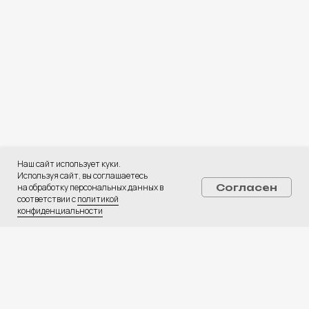
calltobuy
Политика обработки персональных данных
ПОЛУЧИТЬ КОНСУЛЬТАЦИЮ
Услуги:
Digital-реклама
Наш сайт использует куки.
CPA Недвижимость
Используя сайт, вы соглашаетесь
на обработку персональных данных в
Согласен
CPA Автомобили
соответствии с
политикой
Web-студия
конфиденциальности
База креативов
Вакансии
⚡ Медиа