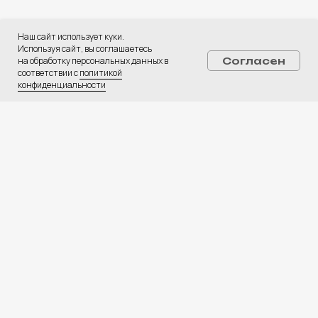
ПОЛУЧИТЬ КОНСУЛЬТАЦИЮ
Наш сайт использует куки.
Используя сайт, вы соглашаетесь
Услуги:
на обработку персональных данных в
Согласен
Digital-реклама
соответствии с
политикой
конфиденциальности
CPA Недвижимость
CPA Автомобили
Web-студия
База креативов
Вакансии
⚡ Медиа