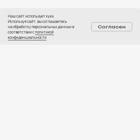
ПОЛУЧИТЬ КОНСУЛЬТАЦИЮ
Наш сайт использует куки.
Используя сайт, вы соглашаетесь
Услуги:
на обработку персональных данных в
Согласен
Digital-реклама
соответствии с
политикой
конфиденциальности
CPA Недвижимость
CPA Автомобили
Web-студия
База креативов
Вакансии
⚡ Медиа