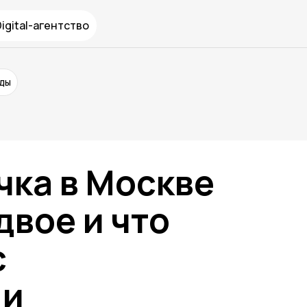
Digital-агентство
нды
чка в Москве
двое и что
с
ми