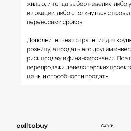
жилью, и тогда выбор невелик: либо
и локации, либо столкнуться с про
переносами сроков.
Дополнительная стратегия для крупн
розницу, а продать его другим инве
calltobuy
Услуги:
риск продаж и финансирования. Поэ
Digital-реклама
перепродажи девелоперских проектов
CPA Недвижимость
цены и способности продать.
CPA Автомобили
Web-студия