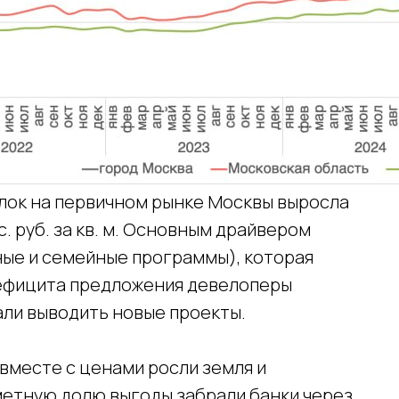
елок на первичном рынке Москвы выросла
с. руб. за кв. м. Основным драйвером
ные и семейные программы), которая
дефицита предложения девелоперы
али выводить новые проекты.
 вместе с ценами росли земля и
метную долю выгоды забрали банки через