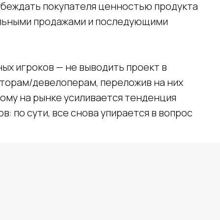
 убеждать покупателя ценностью продукта
вальными продажами и последующими
ых игроков — не выводить проект в
сторам/девелоперам, переложив на них
тому на рынке усиливается тенденция
База креативов
Вакансии
⚡ Медиа
: по сути, все снова упирается в вопрос