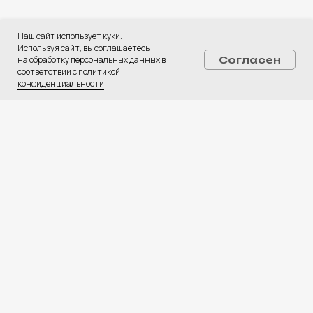
ПОЛУЧИТЬ КОНСУЛЬТАЦИЮ
Наш сайт использует куки.
Используя сайт, вы соглашаетесь
Услуги:
на обработку персональных данных в
Согласен
Digital-реклама
соответствии с
политикой
конфиденциальности
CPA Недвижимость
CPA Автомобили
Web-студия
База креативов
Вакансии
⚡ Медиа