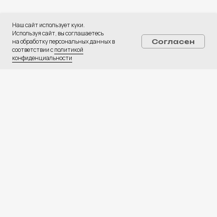
ПОЛУЧИТЬ КОНСУЛЬТАЦИЮ
Наш сайт использует куки.
Используя сайт, вы соглашаетесь
Услуги:
на обработку персональных данных в
Согласен
Digital-реклама
соответствии с
политикой
конфиденциальности
CPA Недвижимость
CPA Автомобили
Web-студия
База креативов
Вакансии
⚡ Медиа