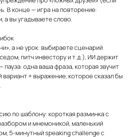
дупреждение про «ложных друзей» (если
рь. В конце — игра на повторение:
, а вы угадываете слово.
шибок
ни», а не урок: выбираете сценарий
седом, питч инвестору и т.д.), ИИ держит
 пауза: одна ваша фраза, которая звучит
 вариант + выражение, которое сказал бы
.
ию по шаблону: короткая разминка с
 разбором и мнемоникой, маленький
База креативов
Вакансии
⚡ Медиа
м, 5-минутный speaking challenge с