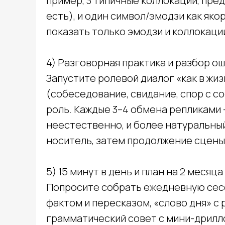
пример, 3 типичные коллокации, пре
есть), и один символ/эмодзи как яко
показать только эмодзи и коллокации
4) Разговорная практика и разбор о
Запустите ролевой диалог «как в жиз
(собеседование, свидание, спор с со
роль. Каждые 3–4 обмена репликами —
неестественно, и более натуральный
носитель, затем продолжение сцены
5) 15 минут в день и план на 2 месяца
Попросите собрать ежедневную сесс
calltobuy
Услуги:
фактом и пересказом, «слово дня» с
Digital-реклама
CPA Недвижимость
грамматический совет с мини-дрилло