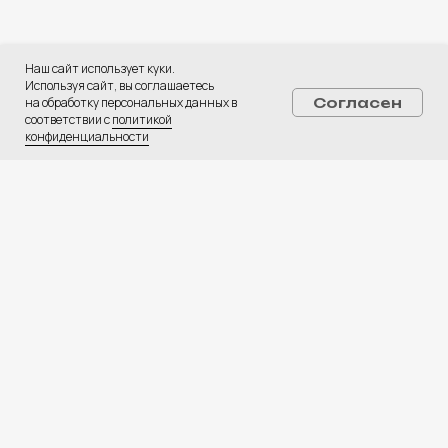
CPA Недвижимость
CPA Автомобили
Web-студия
Наш сайт использует куки.
База креативов
Используя сайт, вы соглашаетесь
Вакансии
на обработку персональных данных в
Согласен
соответствии с
политикой
⚡ Медиа
конфиденциальности