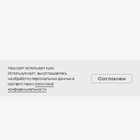
CPA Автомобили
Web-студия
База креативов
Вакансии
⚡ Медиа
Наш сайт использует куки.
Используя сайт, вы соглашаетесь
на обработку персональных данных в
Согласен
соответствии с
политикой
конфиденциальности