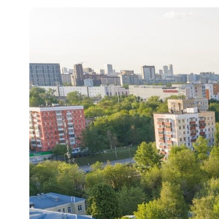
Политика обработки персональных данных
ПОЛУЧИТЬ КОНСУЛЬТАЦИЮ
Услуги:
Digital-реклама
CPA Недвижимость
CPA Автомобили
Web-студия
База креативов
Вакансии
⚡ Медиа