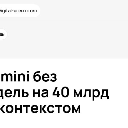
Digital-агентство
нды
mini без
ель на 40 млрд
 контекстом