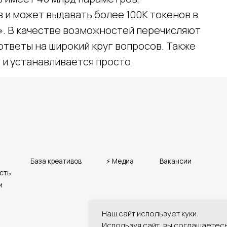
 и может выдавать более 100K токенов в
х». В качестве возможностей перечисляют
 ответы на широкий круг вопросов. Также
База креативов
Вакансии
⚡ Медиа
 и устанавливается просто.
Наш сайт использует куки.
Используя сайт, вы соглашаетес