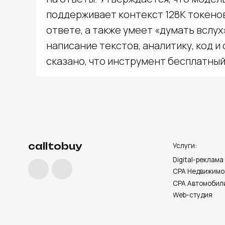
поддерживает контекст 128K токенов
ответе, а также умеет «думать вслу
calltobuy
Услуги:
написание текстов, аналитику, код и
Digital-реклама
CPA Недвижимость
сказано, что инструмент бесплатный
CPA Автомобили
Web-студия