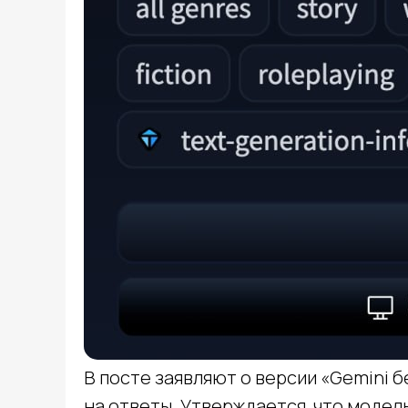
В посте заявляют о версии «Gemini б
на ответы. Утверждается, что модел