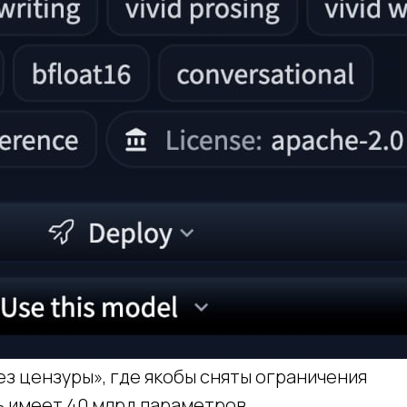
ез цензуры», где якобы сняты ограничения
ь имеет 40 млрд параметров,