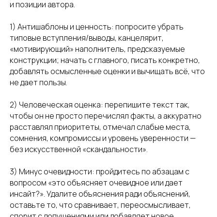
и позиции автора.
1) Антишаблоны и ценность: попросите убрать
типовые вступления/выводы, канцелярит,
«мотивирующий» наполнитель, предсказуемые
конструкции; начать с главного, писать конкретно,
calltobuy
добавлять осмысленные оценки и вычищать всё, что
не дает пользы.
2) Человеческая оценка: перепишите текст так,
Политика обработки персональных данных
чтобы он не просто перечислял факты, а аккуратно
ПОЛУЧИТЬ КОНСУЛЬТАЦИЮ
расставлял приоритеты, отмечал слабые места,
сомнения, компромиссы и уровень уверенности —
Услуги:
без искусственной «скандальности».
Digital-реклама
CPA Недвижимость
3) Минус очевидности: пройдитесь по абзацам с
CPA Автомобили
вопросом «это объясняет очевидное или дает
Web-студия
инсайт?». Удалите объяснения ради объяснений,
оставьте то, что сравнивает, переосмысливает,
База креативов
спорит с допущениями или добавляет новое.
Вакансии