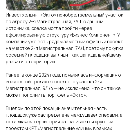
Инвестхолдинг «Экто» приобрёл земельный участок
по адресу 2-я Магистральная, 7А. По данным
calltobuy
источника, сделка могла пройти через
аффилированную структуру «Бизнес Компонент». У
компании уже есть рядом заметный офисный проект
Политика обработки персональных данных
на участке 2-я Магистральная, 7А/1, поэтому покупка
соседней площадки выглядит как шаг к дальнейшему
ПОЛУЧИТЬ КОНСУЛЬТАЦИЮ
развитию территории.
Услуги:
Ранее, в конце 2024 года, появлялась информация о
Digital-реклама
возможной продаже соседнего участка 2-я
CPA Недвижимость
Магистральная, 9/1/4 — не исключено, что он также
CPA Автомобили
может пополнить портфель «Экто».
Web-студия
База креативов
В целом по этой локации значительная часть
Вакансии
площадок уже распределена между девелоперами, а
⚡ Медиа
оставшаяся территория затрагивается крупным
проектом КРТ «Магистральные улицы», в рамках