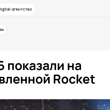
Digital-агентство
нды
 6 показали на
вленной Rocket