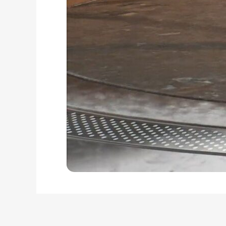
calltobuy
Услуги:
Digital-реклама
CPA Недвижимость
CPA Автомобили
Web-студия