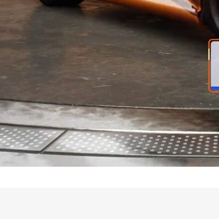
База креативов
Вакансии
⚡ Медиа