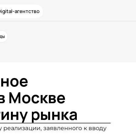
Digital-агентство
нды
сное
в Москве
тину рынка