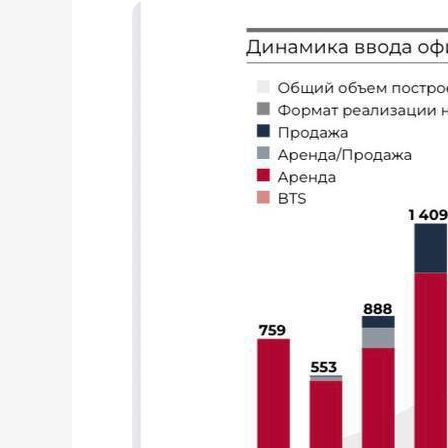
calltobuy
Услуги: