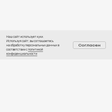
Политика обработки персональных данных
ПОЛУЧИТЬ КОНСУЛЬТАЦИЮ
Услуги:
Наш сайт использует куки.
Используя сайт, вы соглашаетесь
Digital-реклама
на обработку персональных данных в
Согласен
CPA Недвижимость
соответствии с
политикой
CPA Автомобили
конфиденциальности
Web-студия
База креативов
Вакансии
⚡ Медиа