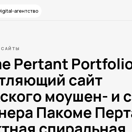
Digital-агентство
САЙТЫ
 Pertant Portfolio
тляющий сайт
ского моушен- и 
нера Пакоме Перт
тная спиральная