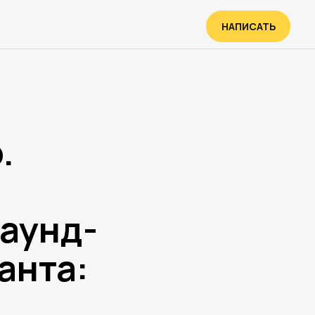
НАПИСАТЬ
.
саунд-
анта: