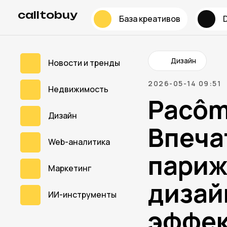
calltobuy
База креативов
Дизайн
Новости и тренды
2026-05-14 09:51
Недвижимость
Pacôme
Дизайн
Впеча
Web-аналитика
париж
Маркетинг
дизай
ИИ-инструменты
эффек