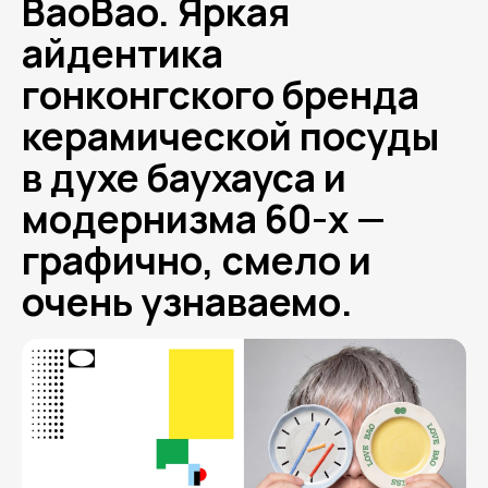
BaoBao. Яркая
айдентика
гонконгского бренда
керамической посуды
в духе баухауса и
модернизма 60-х —
графично, смело и
очень узнаваемо.