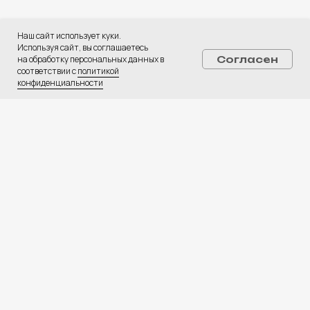
ПОЛУЧИТЬ КОНСУЛЬТАЦИЮ
Наш сайт использует куки.
Используя сайт, вы соглашаетесь
Услуги:
на обработку персональных данных в
Согласен
Digital-реклама
соответствии с
политикой
конфиденциальности
CPA Недвижимость
CPA Автомобили
Web-студия
База креативов
Вакансии
⚡ Медиа